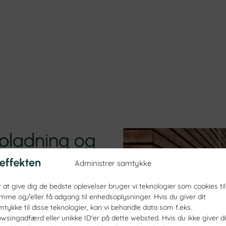
lopladning og
Administrer samtykke
 at give dig de bedste oplevelser bruger vi teknologier som cookies til
e dit hjem klar til fremtidens
mme og/eller få adgang til enhedsoplysninger. Hvis du giver dit
 men også professionel
mtykke til disse teknologier, kan vi behandle data som f.eks.
 alt i én samlet løsning. Det
owsingadfærd eller unikke ID'er på dette websted. Hvis du ikke giver di
 om kompatibilitet, installation