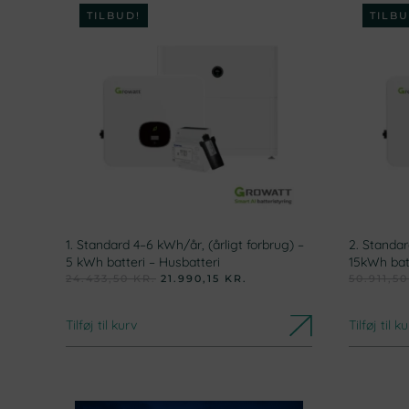
TILBUD!
TILBU
1. Standard 4–6 kWh/år, (årligt forbrug) –
2. Standar
5 kWh batteri – Husbatteri
15kWh batt
DEN
DEN
24.433,50
KR.
21.990,15
KR.
50.911,5
OPRINDELIGE
AKTUELLE
PRIS
PRIS
VAR:
ER:
Tilføj til kurv
Tilføj til k
24.433,50 KR..
21.990,15 KR..