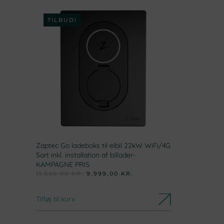
TILBUD!
Zaptec Go ladeboks til elbil 22kW WiFi/4G
Sort inkl. installation af billader-
KAMPAGNE PRIS
DEN
DEN
11.500,00
KR.
9.999,00
KR.
OPRINDELIGE
AKTUELLE
PRIS
PRIS
VAR:
ER:
Tilføj til kurv
11.500,00 KR..
9.999,00 KR..