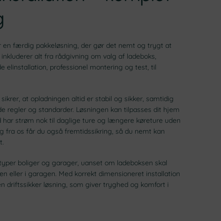
g
 en færdig pakkeløsning, der gør det nemt og trygt at
inkluderer alt fra rådgivning om valg af ladeboks,
linstallation, professionel montering og test, til
n sikrer, at opladningen altid er stabil og sikker, samtidig
 regler og standarder. Løsningen kan tilpasses dit hjem
id har strøm nok til daglige ture og længere køreture uden
 fra os får du også fremtidssikring, så du nemt kan
t.
e typer boliger og garager, uanset om ladeboksen skal
en eller i garagen. Med korrekt dimensioneret installation
n driftssikker løsning, som giver tryghed og komfort i