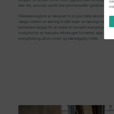
sa
eller fejl, som kan opstå ved sammensatte systemer.
in
Pakkeløsningerne er designet til at give både økonomiske 
vælge mellem en løsning til elbil lader, en løsning med husb
kombinere begge for at skabe et komplet energistyringss
mulighed for at reducere elforbruget fra nettet, øge egen
energiforbrug på en smart og bæredygtig måde.