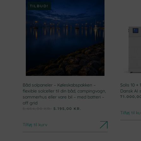
TILBUD!
Båd solpaneler – Køleskabspakken –
Solis 10 +
flexible solceller til din båd, campingvogn,
Dansk AI 
sommerhus eller vare bil – med batteri –
71.000,
off grid
DEN
DEN
5.464,00
KR.
5.195,00
KR.
Tilføj til k
OPRINDELIGE
AKTUELLE
PRIS
PRIS
VAR:
ER:
Tilføj til kurv
5.464,00 KR..
5.195,00 KR..