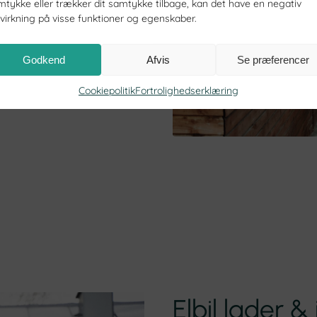
mtykke eller trækker dit samtykke tilbage, kan det have en negativ
dvirkning på visse funktioner og egenskaber.
og praktiske fordele. Du kan
Godkend
Afvis
Se præferencer
atteri og energilager, eller
ystem i hjemmet. Det giver dig
Cookiepolitik
Fortrolighedserklæring
produktionen og optimere dit
Elbil lader &