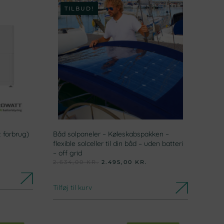
TILBUD!
t forbrug)
Båd solpaneler – Køleskabspakken –
flexible solceller til din båd – uden batteri
DEN
– off grid
AKTUELLE
DEN
DEN
2.634,00
KR.
2.495,00
KR.
PRIS
OPRINDELIGE
AKTUELLE
ER:
PRIS
PRIS
.
57.717,45 KR..
VAR:
ER:
Tilføj til kurv
2.634,00 KR..
2.495,00 KR..