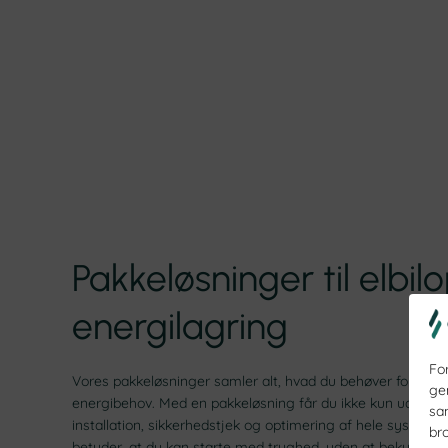
Pakkeløsninger til elbi
energilagring
For
Vores pakkeløsninger samler alt, hvad du behøver for at gør
ge
energibehov. Med en pakkeløsning får du ikke kun udstyr,
sa
installation, sikkerhedstjek og optimering af hele systemet,
br
betyder, at du kan starte med tryghed, uden at bekymre dig