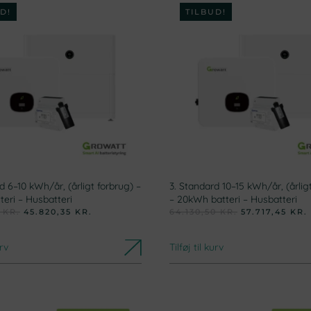
D!
TILBUD!
d 6–10 kWh/år, (årligt forbrug) –
3. Standard 10–15 kWh/år, (årlig
eri – Husbatteri
– 20kWh batteri – Husbatteri
DEN
DEN
DEN
0
KR.
45.820,35
KR.
64.130,50
KR.
57.717,45
KR.
OPRINDELIGE
AKTUELLE
OPRINDELIGE
PRIS
PRIS
PRIS
VAR:
ER:
VAR:
urv
Tilføj til kurv
50.911,50 KR..
45.820,35 KR..
64.130,50 KR.