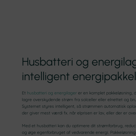
Husbatteri og energila
intelligent energipakke
Et
husbatteri og energilager
er en komplet pakkeløsning, d
lagre overskydende strøm fra solceller eller elnettet og br
Systemet styres intelligent, så strømmen automatisk oplad
der giver mest værdi fx. når elprisen er lav, eller der er ov
Med et husbatteri kan du optimere dit strømforbrug, redu
og øge egenforbruget af vedvarende energi. Pakkeløsning