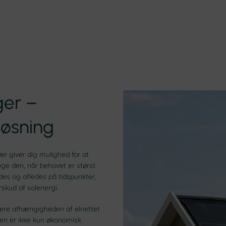
ger –
løsning
er giver dig mulighed for at
uge den, når behovet er størst.
es og afledes på tidspunkter,
erskud af solenergi.
cere afhængigheden af elnettet
en er ikke kun økonomisk