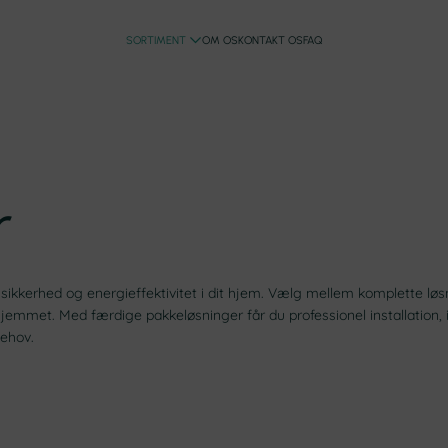
SORTIMENT
OM OS
KONTAKT OS
FAQ
r
kkerhed og energieffektivitet i dit hjem. Vælg mellem komplette løsnin
jemmet. Med færdige pakkeløsninger får du professionel installation, i
behov.