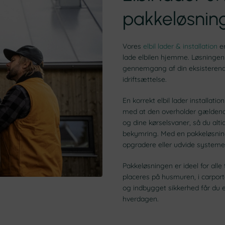
pakkeløsnin
Vores
elbil lader & installation
er
lade elbilen hjemme. Løsningen 
gennemgang af din eksisterende e
idriftsættelse.
En korrekt elbil lader installatio
med at den overholder gældende
og dine kørselsvaner, så du alt
bekymring. Med en pakkeløsning
opgradere eller udvide systeme
Pakkeløsningen er ideel for all
placeres på husmuren, i carport
og indbygget sikkerhed får du e
hverdagen.